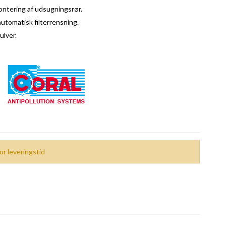
ontering af udsugningsrør.
utomatisk filterrensning.
ulver.
or leveringstid