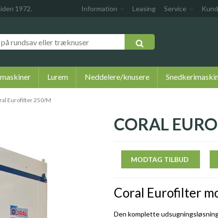
siden 1972.
Information
Leasing
Service
Kund
 maskiner
Lurem
Neddelere/knusere
Snedkerimaski
ral Eurofilter 250/M
CORAL EURO
MODTAG TILBUD
Coral Eurofilter m
Den komplette udsugningsløsning 