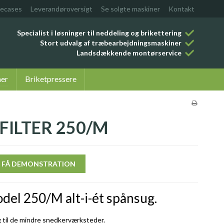
ecases
Leverandøroversigt
Se solgte maskiner
Kontakt
Specialist i løsninger til neddeling og brikettering
Stort udvalg af træbearbejdningsmaskiner
Landsdækkende montørservice
ner
Briketpressere
FILTER 250/M
FÅ DEMONSTRATION
odel 250/M alt-i-ét spånsug.
til de mindre snedkerværksteder.