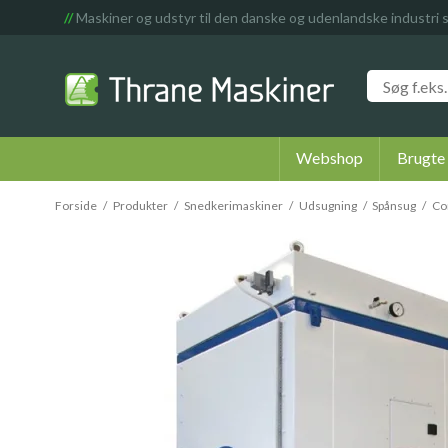
//
Maskiner og udstyr til den danske og udenlandske industri 
Webshop
Brugte
Forside
/
Produkter
/
Snedkerimaskiner
/
Udsugning
/
Spånsug
/
Co