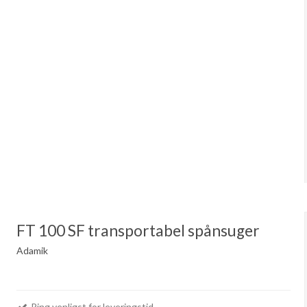
FT 100 SF transportabel spånsuger
Adamik
Ring venligst for leveringstid