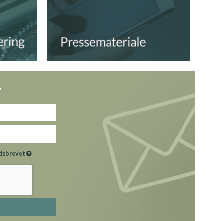
v
hedsbrevet