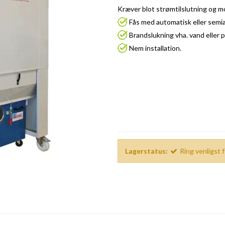
Kræver blot strømtilslutning og m
Fås med automatisk eller semia
Brandslukning vha. vand eller p
Nem installation.
Lagerstatus:
Ring venligst f