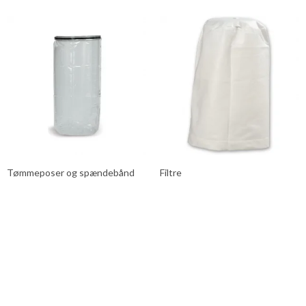
Tømmeposer og spændebånd
Filtre
Der findes desværre ingen resultater for din søgning. Check
om du har stavet korrekt. Hvis du alligevel ikke fandt hvad du
søgte, har vi det måske alligevel. Ring til os med konkret
forespørgsel. Tlf. 54855860. contact@thranemaskiner.dk