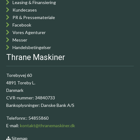
Leasing & Finansiering
Kundecases
PR & Pressemateriale
Facebook
Vores Agenturer
Messer
Handelsbetingelser
Thrane Maskiner
Torebyvej 60
4891 Toreby L.
Danmark
CVR-nummer
:
34840733
Bankoplysninger
:
Danske Bank A/S
Telefonnr.
:
54855860
E-mail
:
kontakt@thranemaskiner.dk
Sitemap