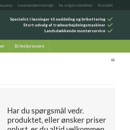
ecases
Leverandøroversigt
Se solgte maskiner
Kontakt
Specialist i løsninger til neddeling og brikettering
Stort udvalg af træbearbejdningsmaskiner
Landsdækkende montørservice
ner
Briketpressere
Har du spørgsmål vedr.
produktet, eller ønsker priser
oplyst, er du altid velkommen