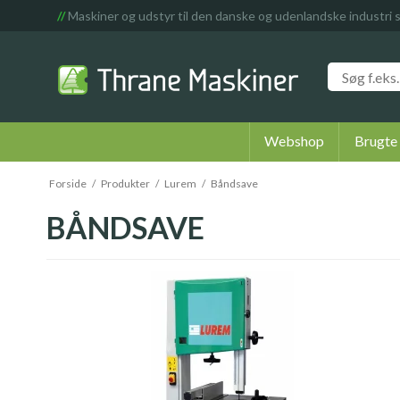
//
Maskiner og udstyr til den danske og udenlandske industri 
Webshop
Brugte
Forside
/
Produkter
/
Lurem
/
Båndsave
BÅNDSAVE