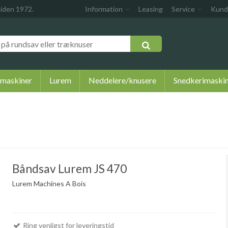
siden 1972.
Information
Leasing
Service
Kund
 maskiner
Lurem
Neddelere/knusere
Snedkerimaski
Båndsav Lurem JS 470
Lurem Machines A Bois
Ring venligst for leveringstid