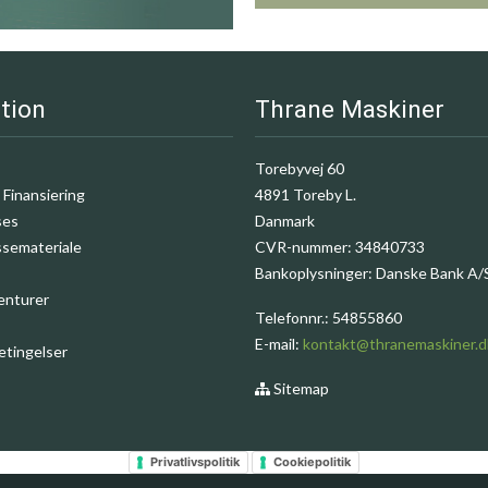
tion
Thrane Maskiner
Torebyvej 60
 Finansiering
4891 Toreby L.
ses
Danmark
ssemateriale
CVR-nummer
:
34840733
Bankoplysninger
:
Danske Bank A/
enturer
Telefonnr.
:
54855860
E-mail
:
kontakt@thranemaskiner.d
etingelser
Sitemap
Privatlivspolitik
Cookiepolitik