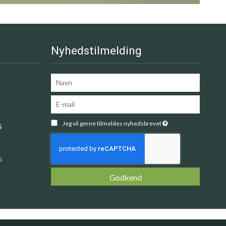
Nyhedstilmelding
Jeg vil gerne tilmeldes nyhedsbrevet
S
k
Godkend