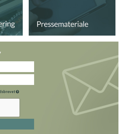
v
hedsbrevet