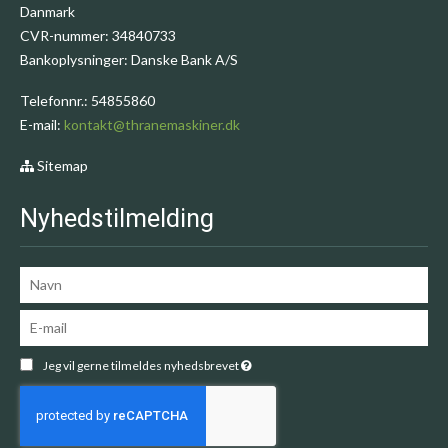
Danmark
CVR-nummer
:
34840733
Bankoplysninger
:
Danske Bank A/S
Telefonnr.
:
54855860
E-mail
:
kontakt@thranemaskiner.dk
Sitemap
Nyhedstilmelding
Jeg vil gerne tilmeldes nyhedsbrevet