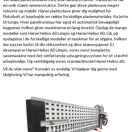
en unik stærk rammestruktur. Dette gør disse pladesave meget
robuste og stabile. Harwi pladesdave giver dig mulighed for
fleksibelt at bearbejde en række forskellige pladematerialer, fra lette
til tunge. Hver panelrundsav har også et automatisk bevægeligt
bagpanel, hvilket giver maskinerne en lang levetid. Opdag de mange
modeller som Harwi Helios 60 Limpio og Harwi Helios 60. Gå, på
opdagelse i de forskellige modeller af maskiner for at afgøre, hvilken
der passer bedst til din virksomhed og dine skæreopgaver. Et
eksempel er Harwi Helios 60 Limpio, vores mest komplette
savemaskine med det omfattende udsugningssystem for et støvfrit
arbejdsmiljø. Og selvfølgelig vores standardmodel Harwi Helios 60.
Vil du vide mere? Kontakt os endelig. Vi hjælper dig gerne med
rådgivning Vi har mangeårig erfaring.