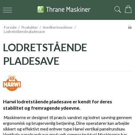
Forside
/
Produkter
/
Snedkerimaskiner
/
Lodretstående pladesave
LODRETSTÅENDE
PLADESAVE
Harwi lodretstående pladesave er kendt for deres
stabilitet og fremragende ydeevne.
Maskinerne er designet til præcis vandret og lodret savning gennem
ergonomisk og brugervenlig betjening. Dine operatører kan arbejde
sikkert og effektivt med enhver type Harwi vertikal panelrundsav.
Vertikale panelrundsave med unik rammestruktur! Maskinerne har