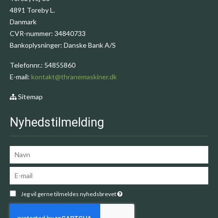
4891 Toreby L.
Danmark
CVR-nummer
:
34840733
Bankoplysninger
:
Danske Bank A/S
Telefonnr.
:
54855860
E-mail
:
kontakt@thranemaskiner.dk
Sitemap
Nyhedstilmelding
Jeg vil gerne tilmeldes nyhedsbrevet