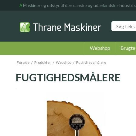
//
Maskiner og udstyr til den danske og udenlandske industri 
Webshop
Brugte
Forside
/
Produkter
/
Webshop
/
Fugtighedsmålere
FUGTIGHEDSMÅLERE