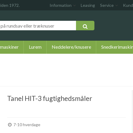
siden 1972.
Information
Leasing
Service
Kund
 maskiner
Lurem
Neddelere/knusere
Snedkerimaski
Tanel HIT-3 fugtighedsmåler
7-10 hverdage