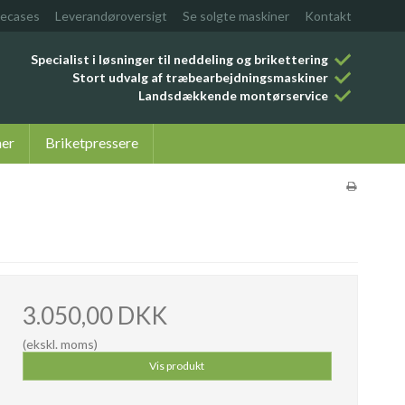
ecases
Leverandøroversigt
Se solgte maskiner
Kontakt
Specialist i løsninger til neddeling og brikettering
Stort udvalg af træbearbejdningsmaskiner
Landsdækkende montørservice
ner
Briketpressere
3.050,00 DKK
(ekskl. moms)
Vis produkt