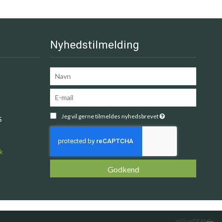
Nyhedstilmelding
Jeg vil gerne tilmeldes nyhedsbrevet
S
k
Godkend
onlineBRAND