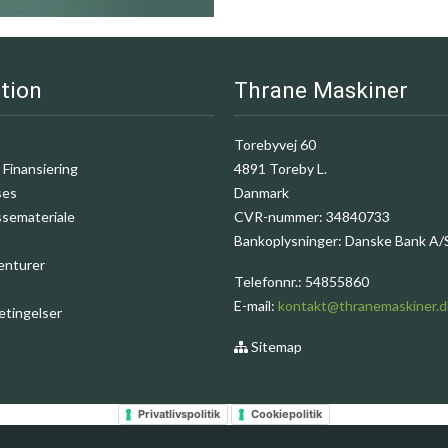
tion
Thrane Maskiner
Torebyvej 60
 Finansiering
4891 Toreby L.
ses
Danmark
ssemateriale
CVR-nummer
:
34840733
Bankoplysninger
:
Danske Bank A/
enturer
Telefonnr.
:
54855860
E-mail
:
kontakt@thranemaskiner.d
etingelser
Sitemap
Privatlivspolitik
Cookiepolitik