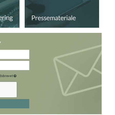
v
hedsbrevet