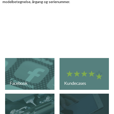
modelbetegnelse, årgang og serienummer.
Der findes desværre ingen resultater for din søgning. Check
om du har stavet korrekt. Hvis du alligevel ikke fandt hvad du
søgte, har vi det måske alligevel. Ring til os med konkret
forespørgsel. Tlf. 54855860. contact@thranemaskiner.dk