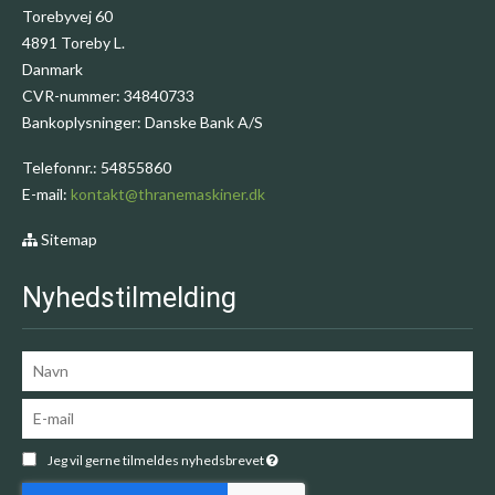
Torebyvej 60
4891 Toreby L.
Danmark
CVR-nummer
:
34840733
Bankoplysninger
:
Danske Bank A/S
Telefonnr.
:
54855860
E-mail
:
kontakt@thranemaskiner.dk
Sitemap
Nyhedstilmelding
Jeg vil gerne tilmeldes nyhedsbrevet