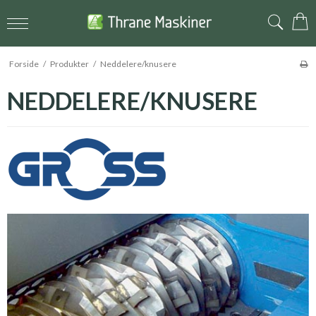
Forside
/
Produkter
/
Neddelere/knusere
NEDDELERE/KNUSERE