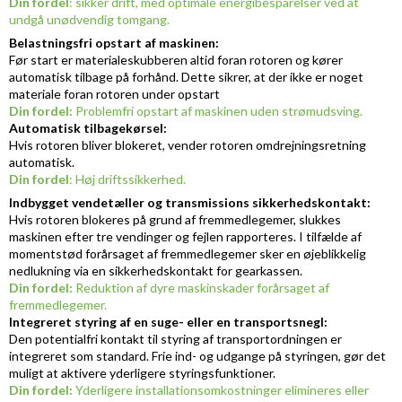
Din fordel
: sikker drift, med optimale energibesparelser ved at
undgå unødvendig tomgang.
Belastningsfri opstart af maskinen:
Før start er materialeskubberen altid foran rotoren og kører
automatisk tilbage på forhånd. Dette sikrer, at der ikke er noget
materiale foran rotoren under opstart
Din fordel:
Problemfri opstart af maskinen uden strømudsving.
Automatisk tilbagekørsel:
Hvis rotoren bliver blokeret, vender rotoren omdrejningsretning
automatisk.
Din fordel
: Høj driftssikkerhed.
Indbygget vendetæller og transmissions sikkerhedskontakt:
Hvis rotoren blokeres på grund af fremmedlegemer, slukkes
maskinen efter tre vendinger og fejlen rapporteres. I tilfælde af
momentstød forårsaget af fremmedlegemer sker en øjeblikkelig
nedlukning via en sikkerhedskontakt for gearkassen.
Din fordel:
Reduktion af dyre maskinskader forårsaget af
fremmedlegemer.
Integreret styring af en suge- eller en transportsnegl:
Den potentialfri kontakt til styring af transportordningen er
integreret som standard. Frie ind- og udgange på styringen, gør det
muligt at aktivere yderligere styringsfunktioner.
Din fordel:
Yderligere installationsomkostninger elimineres eller