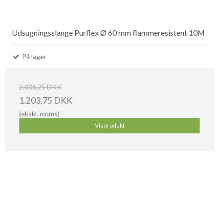
Udsugningsslange Purflex Ø 60 mm flammeresistent 10M
På lager
2.006,25 DKK
1.203,75 DKK
(ekskl. moms)
Vis produkt