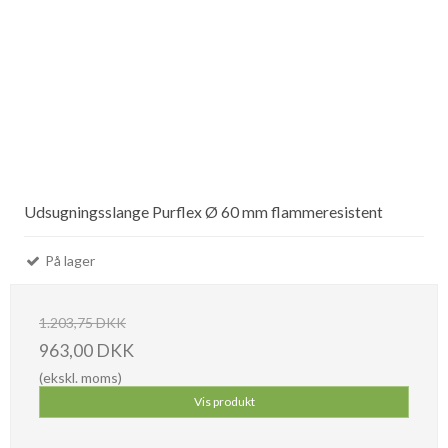
Udsugningsslange Purflex Ø 60 mm flammeresistent
På lager
1.203,75 DKK
963,00 DKK
(ekskl. moms)
Vis produkt