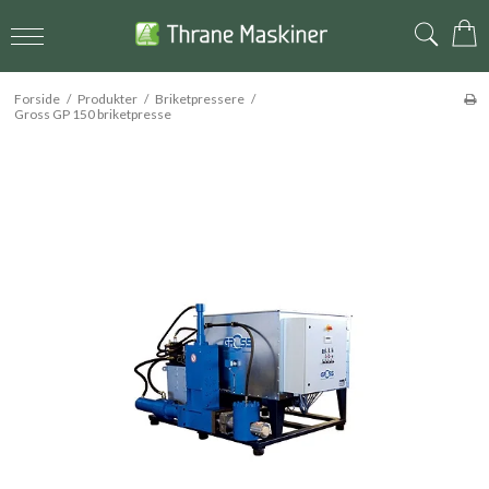
Forside
/
Produkter
/
Briketpressere
/
Gross GP 150 briketpresse