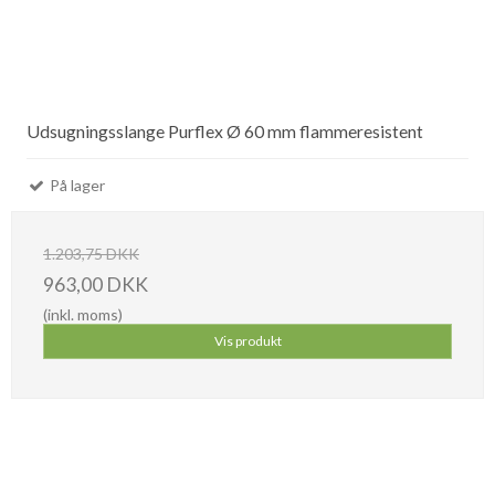
Udsugningsslange Purflex Ø 60 mm flammeresistent
På lager
1.203,75 DKK
963,00 DKK
(inkl. moms)
Vis produkt