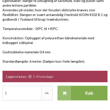
Egenskaber: Slange til udsugning af savsmuld, støv og pulver samt
andre lettere partikler.
Anvendes på steder, hvor der foruden slidstyrke kræves stor
flexibilitet. Slangen er svært antændelig i henhold til DIN 4102 B 1 og
godkendt i Tyskland til brug i træindustrien.
Temperaturområde: -30°C til +90°C.
Konstruktion: Opbygget af polyurethan-båndmateriale med
indbygget stålspiral.
Godstykkelse materiale 0,4 mm.
Standardlængde: 6 meter. (Sælges kun i hele længder).
Lagerstatus:
1-4 hverdage
Køb
stk.