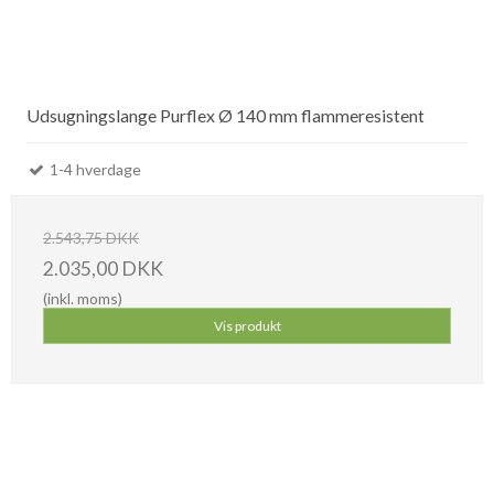
Udsugningslange Purflex Ø 140 mm flammeresistent
1-4 hverdage
2.543,75 DKK
2.035,00 DKK
(inkl. moms)
Vis produkt