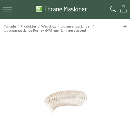
Forside
/
Produkter
/
Webshop
/
Udsugningsslanger
/
Udsugningsslange Purflex Ø 75 mm flammeresistent