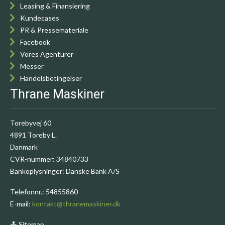
Leasing & Finansiering
Kundecases
PR & Pressemateriale
Facebook
Vores Agenturer
Messer
Handelsbetingelser
Thrane Maskiner
Torebyvej 60
4891 Toreby L.
Danmark
CVR-nummer
:
34840733
Bankoplysninger
:
Danske Bank A/S
Telefonnr.
:
54855860
E-mail
:
kontakt@thranemaskiner.dk
Sitemap