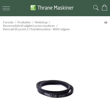
Forside
/
Produkter
/
Webshop
/
Reservedele til udgået Lurem maskiner
/
Remsæt til Lurem C7 kombimaskine - 400V udgave