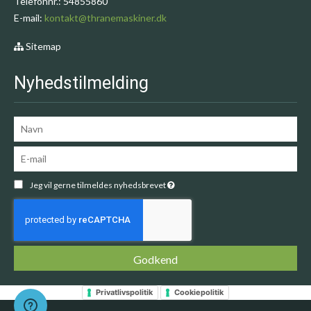
Telefonnr.
:
54855860
E-mail
:
kontakt@thranemaskiner.dk
Sitemap
Nyhedstilmelding
Jeg vil gerne tilmeldes nyhedsbrevet
Godkend
Privatlivspolitik
Cookiepolitik