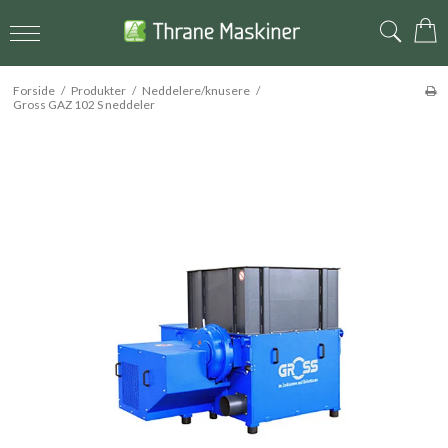
Forside
/
Produkter
/
Neddelere/knusere
/
Gross GAZ 102 S neddeler