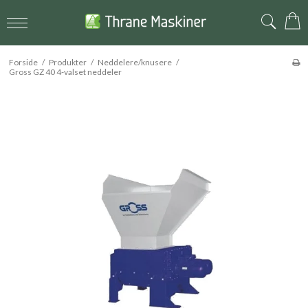
Forside
/
Produkter
/
Neddelere/knusere
/
Gross GZ 40 4-valset neddeler