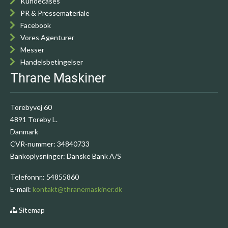
Kundecases
PR & Pressemateriale
Facebook
Vores Agenturer
Messer
Handelsbetingelser
Thrane Maskiner
Torebyvej 60
4891 Toreby L.
Danmark
CVR-nummer
:
34840733
Bankoplysninger
:
Danske Bank A/S
Telefonnr.
:
54855860
E-mail
:
kontakt@thranemaskiner.dk
Sitemap